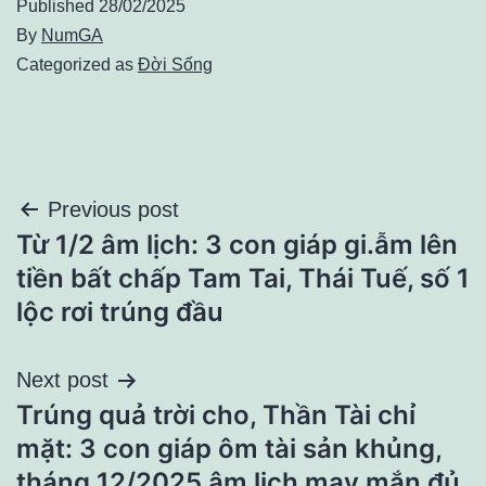
Published
28/02/2025
By
NumGA
Categorized as
Đời Sống
Điều
Previous post
Từ 1/2 âm lịch: 3 con giáp gi.ẫm lên
hướng
tiền bất chấp Tam Tai, Thái Tuế, số 1
bài
lộc rơi trúng đầu
viết
Next post
Trúng quả trời cho, Thần Tài chỉ
mặt: 3 con giáp ôm tài sản khủng,
tháng 12/2025 âm lịch may mắn đủ